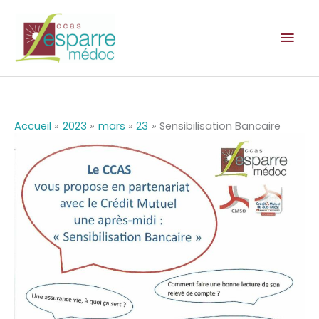
Aller
au
Men
contenu
prin
Accueil
2023
mars
23
Sensibilisation Bancaire