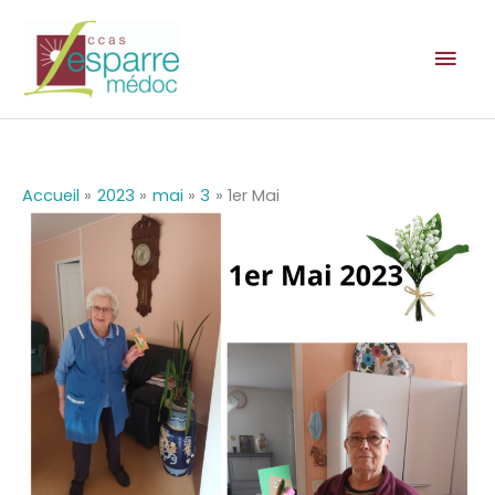
Aller
au
Men
contenu
prin
Accueil
2023
mai
3
1er Mai